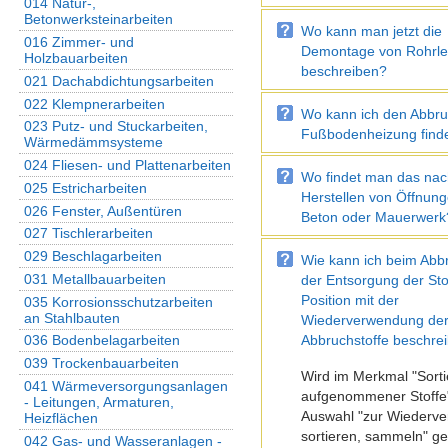
014 Natur-,
Betonwerksteinarbeiten
Wo kann man jetzt die
016 Zimmer- und
Demontage von Rohrle
Holzbauarbeiten
beschreiben?
021 Dachabdichtungsarbeiten
022 Klempnerarbeiten
Wo kann ich den Abbru
023 Putz- und Stuckarbeiten,
Fußbodenheizung find
Wärmedämmsysteme
024 Fliesen- und Plattenarbeiten
Wo findet man das nac
025 Estricharbeiten
Herstellen von Öffnung
026 Fenster, Außentüren
Beton oder Mauerwerk
027 Tischlerarbeiten
029 Beschlagarbeiten
Wie kann ich beim Abbr
031 Metallbauarbeiten
der Entsorgung der Sto
Position mit der
035 Korrosionsschutzarbeiten
an Stahlbauten
Wiederverwendung de
Abbruchstoffe beschre
036 Bodenbelagarbeiten
039 Trockenbauarbeiten
Wird im Merkmal "Sort
041 Wärmeversorgungsanlagen
aufgenommener Stoffe"
- Leitungen, Armaturen,
Auswahl "zur Wiederv
Heizflächen
sortieren, sammeln" ge
042 Gas- und Wasseranlagen -