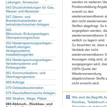
werden im weiteren Ver
Leitungen, Armaturen
Positionsbildung Anga
043 Druckrohrleitungen für Gas,
Wasser und Abwasser
sowohl zu den
wiederverwendbaren al
047 Dämm- und
Brandschutzarbeiten an
den nicht wiederverwe
betriebstechnischen Anlagen
Stoffen abgefragt. So 
050
angegeben werden, da
Blitzschutz-/Erdungsanlagen,
wiederverwendbaren St
Überspannungsschutz
seitlich zu lagern sind.
053 Niederspannungsanlagen -
Zu beachten ist, dass
Kabel/Leitungen,
Verbleib der nicht
Verlegesysteme,
Installationsgeräte
wiederverwendbaren St
Aussagen nötig sind, 
054 Niederspannungsanlagen -
Verteilersysteme und
ausgegangen wird, das
Einbaugeräte
100% Quote der
061 Kommunikations- und
Wiederverwendung
Übertragungsnetze
abgebrochener Stoffe p
069 Aufzüge
nicht erreicht wird.
070 Gebäudeautomation
075 Raumlufttechnische Anlagen
Wie sind die Begriffe A
080 Straßen, Wege, Plätze
Rückbau, Teilabbruch 
084 Abbruch-, Rückbau- und
Totalabbruch definiert?