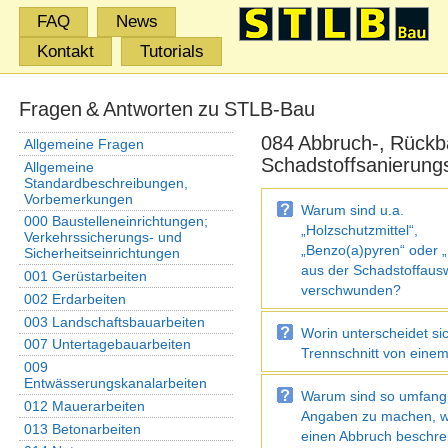
FAQ
News
Kontakt
Tutorials
Fragen & Antworten zu STLB-Bau
084 Abbruch-, Rückb
Allgemeine Fragen
Schadstoffsanierung
Allgemeine
Standardbeschreibungen,
Vorbemerkungen
Warum sind u.a.
000 Baustelleneinrichtungen;
„Holzschutzmittel“,
Verkehrssicherungs- und
„Benzo(a)pyren“ oder
Sicherheitseinrichtungen
aus der Schadstoffaus
001 Gerüstarbeiten
verschwunden?
002 Erdarbeiten
003 Landschaftsbauarbeiten
Worin unterscheidet si
007 Untertagebauarbeiten
Trennschnitt von einem
009
Entwässerungskanalarbeiten
Warum sind so umfang
012 Mauerarbeiten
Angaben zu machen, 
013 Betonarbeiten
einen Abbruch beschrei