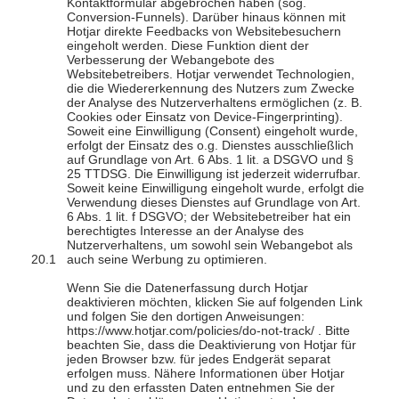
Kontaktformular abgebrochen haben (sog.
Conversion-Funnels). Darüber hinaus können mit
Hotjar direkte Feedbacks von Websitebesuchern
eingeholt werden. Diese Funktion dient der
Verbesserung der Webangebote des
Websitebetreibers. Hotjar verwendet Technologien,
die die Wiedererkennung des Nutzers zum Zwecke
der Analyse des Nutzerverhaltens ermöglichen (z. B.
Cookies oder Einsatz von Device-Fingerprinting).
Soweit eine Einwilligung (Consent) eingeholt wurde,
erfolgt der Einsatz des o.g. Dienstes ausschließlich
auf Grundlage von Art. 6 Abs. 1 lit. a DSGVO und §
25 TTDSG. Die Einwilligung ist jederzeit widerrufbar.
Soweit keine Einwilligung eingeholt wurde, erfolgt die
Verwendung dieses Dienstes auf Grundlage von Art.
6 Abs. 1 lit. f DSGVO; der Websitebetreiber hat ein
berechtigtes Interesse an der Analyse des
Nutzerverhaltens, um sowohl sein Webangebot als
auch seine Werbung zu optimieren.
Wenn Sie die Datenerfassung durch Hotjar
deaktivieren möchten, klicken Sie auf folgenden Link
und folgen Sie den dortigen Anweisungen:
https://www.hotjar.com/policies/do-not-track/ . Bitte
beachten Sie, dass die Deaktivierung von Hotjar für
jeden Browser bzw. für jedes Endgerät separat
erfolgen muss. Nähere Informationen über Hotjar
und zu den erfassten Daten entnehmen Sie der