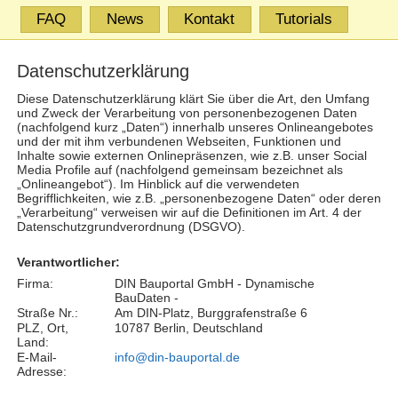
FAQ
News
Kontakt
Tutorials
Datenschutzerklärung
Diese Datenschutzerklärung klärt Sie über die Art, den Umfang
und Zweck der Verarbeitung von personenbezogenen Daten
(nachfolgend kurz „Daten“) innerhalb unseres Onlineangebotes
und der mit ihm verbundenen Webseiten, Funktionen und
Inhalte sowie externen Onlinepräsenzen, wie z.B. unser Social
Media Profile auf (nachfolgend gemeinsam bezeichnet als
„Onlineangebot“). Im Hinblick auf die verwendeten
Begrifflichkeiten, wie z.B. „personenbezogene Daten“ oder deren
„Verarbeitung“ verweisen wir auf die Definitionen im Art. 4 der
Datenschutzgrundverordnung (DSGVO).
Verantwortlicher:
Firma:
DIN Bauportal GmbH - Dynamische
BauDaten -
Straße Nr.:
Am DIN-Platz, Burggrafenstraße 6
PLZ, Ort,
10787 Berlin, Deutschland
Land:
E-Mail-
info@din-bauportal.de
Adresse: