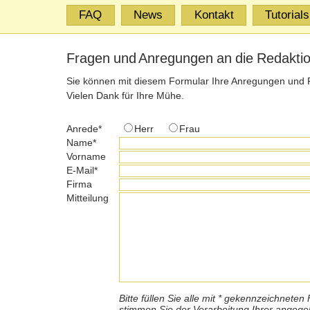
FAQ
News
Kontakt
Tutorials
Fragen und Anregungen an die Redakti
Sie können mit diesem Formular Ihre Anregungen und 
Vielen Dank für Ihre Mühe.
Anrede*
Herr
Frau
Name*
Vorname
E-Mail*
Firma
Mitteilung
Bitte füllen Sie alle mit * gekennzeichnete
stimmen Sie der Verarbeitung Ihrer angege