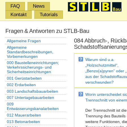
FAQ
News
Kontakt
Tutorials
Fragen & Antworten zu STLB-Bau
084 Abbruch-, Rückb
Allgemeine Fragen
Schadstoffsanierung
Allgemeine
Standardbeschreibungen,
Vorbemerkungen
Warum sind u.a.
000 Baustelleneinrichtungen;
„Holzschutzmittel“,
Verkehrssicherungs- und
„Benzo(a)pyren“ oder
Sicherheitseinrichtungen
aus der Schadstoffaus
001 Gerüstarbeiten
verschwunden?
002 Erdarbeiten
003 Landschaftsbauarbeiten
Worin unterscheidet si
007 Untertagebauarbeiten
Trennschnitt von einem
009
Entwässerungskanalarbeiten
Der Trennschnitt ist die
012 Mauerarbeiten
Trennung des Bauteils
013 Betonarbeiten
weitere Funktionen, die