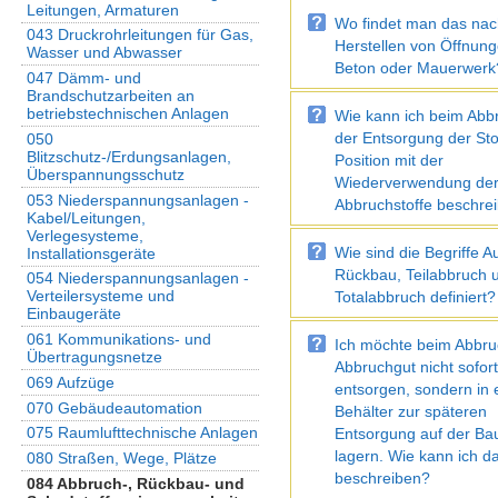
Leitungen, Armaturen
Wo findet man das nac
043 Druckrohrleitungen für Gas,
Herstellen von Öffnung
Wasser und Abwasser
Beton oder Mauerwerk
047 Dämm- und
Brandschutzarbeiten an
betriebstechnischen Anlagen
Wie kann ich beim Abbr
der Entsorgung der Sto
050
Blitzschutz-/Erdungsanlagen,
Position mit der
Überspannungsschutz
Wiederverwendung de
053 Niederspannungsanlagen -
Abbruchstoffe beschre
Kabel/Leitungen,
Verlegesysteme,
Wie sind die Begriffe A
Installationsgeräte
Rückbau, Teilabbruch 
054 Niederspannungsanlagen -
Verteilersysteme und
Totalabbruch definiert?
Einbaugeräte
061 Kommunikations- und
Ich möchte beim Abbru
Übertragungsnetze
Abbruchgut nicht sofor
069 Aufzüge
entsorgen, sondern in
070 Gebäudeautomation
Behälter zur späteren
075 Raumlufttechnische Anlagen
Entsorgung auf der Bau
lagern. Wie kann ich d
080 Straßen, Wege, Plätze
beschreiben?
084 Abbruch-, Rückbau- und