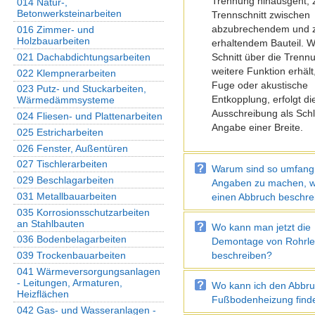
Trennung hinausgeht, z
014 Natur-,
Betonwerksteinarbeiten
Trennschnitt zwischen
abzubrechendem und 
016 Zimmer- und
Holzbauarbeiten
erhaltendem Bauteil.
W
021 Dachabdichtungsarbeiten
Schnitt über die Trenn
weitere Funktion erhält,
022 Klempnerarbeiten
Fuge oder akustische
023 Putz- und Stuckarbeiten,
Entkopplung, erfolgt di
Wärmedämmsysteme
Ausschreibung als Schli
024 Fliesen- und Plattenarbeiten
Angabe einer Breite.
025 Estricharbeiten
026 Fenster, Außentüren
027 Tischlerarbeiten
Warum sind so umfang
029 Beschlagarbeiten
Angaben zu machen, 
031 Metallbauarbeiten
einen Abbruch beschrei
035 Korrosionsschutzarbeiten
an Stahlbauten
Wo kann man jetzt die
036 Bodenbelagarbeiten
Demontage von Rohrle
beschreiben?
039 Trockenbauarbeiten
041 Wärmeversorgungsanlagen
- Leitungen, Armaturen,
Wo kann ich den Abbru
Heizflächen
Fußbodenheizung find
042 Gas- und Wasseranlagen -