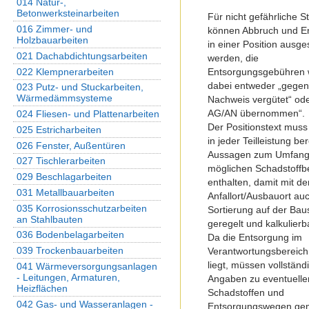
014 Natur-,
Betonwerksteinarbeiten
Für nicht gefährliche St
016 Zimmer- und
können Abbruch und E
Holzbauarbeiten
in einer Position ausg
021 Dachabdichtungsarbeiten
werden, die
022 Klempnerarbeiten
Entsorgungsgebühren
dabei entweder „gege
023 Putz- und Stuckarbeiten,
Wärmedämmsysteme
Nachweis vergütet“ od
AG/AN übernommen“.
024 Fliesen- und Plattenarbeiten
Der Positionstext muss
025 Estricharbeiten
in jeder Teilleistung ber
026 Fenster, Außentüren
Aussagen zum Umfang
027 Tischlerarbeiten
möglichen Schadstoffb
029 Beschlagarbeiten
enthalten, damit mit d
031 Metallbauarbeiten
Anfallort/Ausbauort au
035 Korrosionsschutzarbeiten
Sortierung auf der Baus
an Stahlbauten
geregelt und kalkulierba
036 Bodenbelagarbeiten
Da die Entsorgung im
039 Trockenbauarbeiten
Verantwortungsbereic
liegt, müssen vollständ
041 Wärmeversorgungsanlagen
- Leitungen, Armaturen,
Angaben zu eventuelle
Heizflächen
Schadstoffen und
042 Gas- und Wasseranlagen -
Entsorgungswegen ge