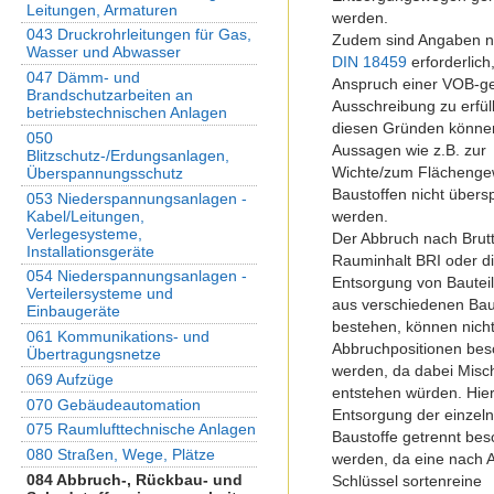
Leitungen, Armaturen
werden.
043 Druckrohrleitungen für Gas,
Zudem sind Angaben 
Wasser und Abwasser
DIN 18459
erforderlic
047 Dämm- und
Anspruch einer VOB-g
Brandschutzarbeiten an
Ausschreibung zu erfül
betriebstechnischen Anlagen
diesen Gründen könne
050
Aussagen wie z.B. zur
Blitzschutz-/Erdungsanlagen,
Wichte/zum Flächenge
Überspannungsschutz
Baustoffen nicht über
053 Niederspannungsanlagen -
Kabel/Leitungen,
werden.
Verlegesysteme,
Der Abbruch nach Brut
Installationsgeräte
Rauminhalt BRI oder d
054 Niederspannungsanlagen -
Entsorgung von Bauteil
Verteilersysteme und
aus verschiedenen Bau
Einbaugeräte
bestehen, können nicht
061 Kommunikations- und
Abbruchpositionen bes
Übertragungsnetze
werden, da dabei Misch
069 Aufzüge
entstehen würden. Hie
070 Gebäudeautomation
Entsorgung der einzel
075 Raumlufttechnische Anlagen
Baustoffe getrennt bes
080 Straßen, Wege, Plätze
werden, da eine nach 
084 Abbruch-, Rückbau- und
Schlüssel sortenreine