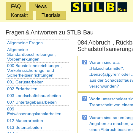
FAQ
News
Kontakt
Tutorials
Fragen & Antworten zu STLB-Bau
084 Abbruch-, Rückb
Allgemeine Fragen
Schadstoffsanierung
Allgemeine
Standardbeschreibungen,
Vorbemerkungen
Warum sind u.a.
000 Baustelleneinrichtungen;
„Holzschutzmittel“,
Verkehrssicherungs- und
„Benzo(a)pyren“ oder
Sicherheitseinrichtungen
aus der Schadstoffaus
001 Gerüstarbeiten
verschwunden?
002 Erdarbeiten
003 Landschaftsbauarbeiten
Worin unterscheidet si
007 Untertagebauarbeiten
Trennschnitt von einem
009
Entwässerungskanalarbeiten
Warum sind so umfang
012 Mauerarbeiten
Angaben zu machen, 
013 Betonarbeiten
einen Abbruch beschrei