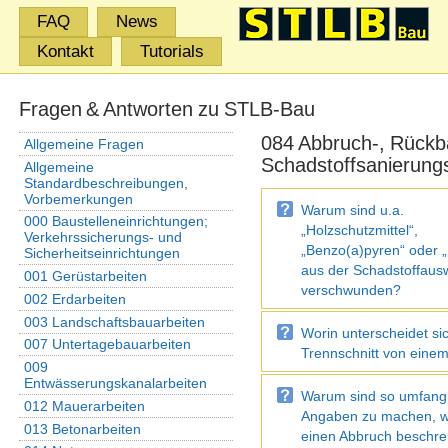
FAQ
News
Kontakt
Tutorials
Fragen & Antworten zu STLB-Bau
084 Abbruch-, Rückb
Allgemeine Fragen
Schadstoffsanierung
Allgemeine
Standardbeschreibungen,
Vorbemerkungen
Warum sind u.a.
000 Baustelleneinrichtungen;
„Holzschutzmittel“,
Verkehrssicherungs- und
„Benzo(a)pyren“ oder
Sicherheitseinrichtungen
aus der Schadstoffaus
001 Gerüstarbeiten
verschwunden?
002 Erdarbeiten
003 Landschaftsbauarbeiten
Worin unterscheidet si
007 Untertagebauarbeiten
Trennschnitt von einem
009
Entwässerungskanalarbeiten
Warum sind so umfang
012 Mauerarbeiten
Angaben zu machen, 
013 Betonarbeiten
einen Abbruch beschrei