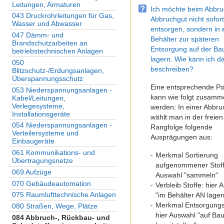
Leitungen, Armaturen
Ich möchte beim Abbru
043 Druckrohrleitungen für Gas,
Abbruchgut nicht sofor
Wasser und Abwasser
entsorgen, sondern in
047 Dämm- und
Behälter zur späteren
Brandschutzarbeiten an
Entsorgung auf der Bau
betriebstechnischen Anlagen
lagern. Wie kann ich d
050
beschreiben?
Blitzschutz-/Erdungsanlagen,
Überspannungsschutz
Eine entsprechende Po
053 Niederspannungsanlagen -
kann wie folgt zusamme
Kabel/Leitungen,
Verlegesysteme,
werden: In einer Abbr
Installationsgeräte
wählt man in der freien
054 Niederspannungsanlagen -
Rangfolge folgende
Verteilersysteme und
Ausprägungen aus:
Einbaugeräte
061 Kommunikations- und
Merkmal Sortierung
Übertragungsnetze
aufgenommener Stoff
069 Aufzüge
Auswahl "sammeln"
070 Gebäudeautomation
Verbleib Stoffe: hier 
075 Raumlufttechnische Anlagen
"im Behälter AN lager
Merkmal Entsorgungs
080 Straßen, Wege, Plätze
hier Auswahl "auf Bau
084 Abbruch-, Rückbau- und