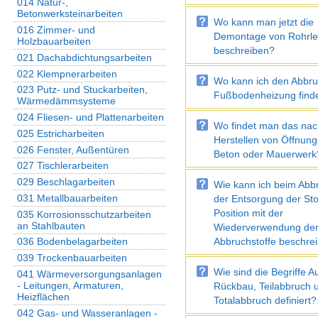
014 Natur-,
Betonwerksteinarbeiten
Wo kann man jetzt die
016 Zimmer- und
Demontage von Rohrle
Holzbauarbeiten
beschreiben?
021 Dachabdichtungsarbeiten
022 Klempnerarbeiten
Wo kann ich den Abbru
023 Putz- und Stuckarbeiten,
Fußbodenheizung find
Wärmedämmsysteme
024 Fliesen- und Plattenarbeiten
Wo findet man das nac
025 Estricharbeiten
Herstellen von Öffnung
026 Fenster, Außentüren
Beton oder Mauerwerk
027 Tischlerarbeiten
029 Beschlagarbeiten
Wie kann ich beim Abbr
031 Metallbauarbeiten
der Entsorgung der Sto
Position mit der
035 Korrosionsschutzarbeiten
an Stahlbauten
Wiederverwendung de
Abbruchstoffe beschre
036 Bodenbelagarbeiten
039 Trockenbauarbeiten
Wie sind die Begriffe A
041 Wärmeversorgungsanlagen
- Leitungen, Armaturen,
Rückbau, Teilabbruch 
Heizflächen
Totalabbruch definiert?
042 Gas- und Wasseranlagen -