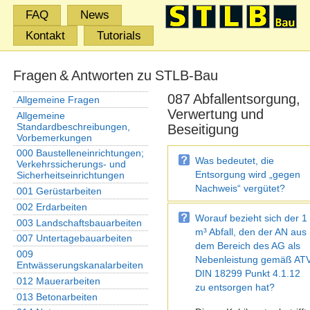
FAQ
News
Kontakt
Tutorials
Fragen & Antworten zu STLB-Bau
087 Abfallentsorgung,
Allgemeine Fragen
Verwertung und
Allgemeine
Standardbeschreibungen,
Beseitigung
Vorbemerkungen
000 Baustelleneinrichtungen;
Was bedeutet, die
Verkehrssicherungs- und
Entsorgung wird „gegen
Sicherheitseinrichtungen
Nachweis“ vergütet?
001 Gerüstarbeiten
002 Erdarbeiten
Worauf bezieht sich der 1
003 Landschaftsbauarbeiten
m³ Abfall, den der AN aus
007 Untertagebauarbeiten
dem Bereich des AG als
009
Nebenleistung gemäß AT
Entwässerungskanalarbeiten
DIN 18299 Punkt 4.1.12
012 Mauerarbeiten
zu entsorgen hat?
013 Betonarbeiten