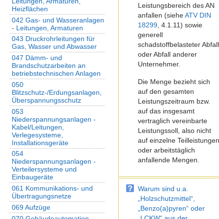
Leitungen, Armaturen,
Leistungsbereich des AN
Heizflächen
anfallen (siehe
ATV DIN
042 Gas- und Wasseranlagen
18299
, 4.1.11) sowie
- Leitungen, Armaturen
generell
043 Druckrohrleitungen für
schadstoffbelasteter Abfal
Gas, Wasser und Abwasser
oder Abfall anderer
047 Dämm- und
Unternehmer.
Brandschutzarbeiten an
betriebstechnischen Anlagen
Die Menge bezieht sich
050
auf den gesamten
Blitzschutz-/Erdungsanlagen,
Überspannungsschutz
Leistungszeitraum bzw.
auf das insgesamt
053
Niederspannungsanlagen -
vertraglich vereinbarte
Kabel/Leitungen,
Leistungssoll, also nicht
Verlegesysteme,
auf einzelne Teilleistunge
Installationsgeräte
oder arbeitstäglich
054
anfallende Mengen.
Niederspannungsanlagen -
Verteilersysteme und
Einbaugeräte
061 Kommunikations- und
Warum sind u.a.
Übertragungsnetze
„Holzschutzmittel“,
069 Aufzüge
„Benzo(a)pyren“ oder
„LCKW“ aus der
070 Gebäudeautomation