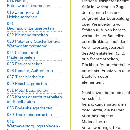
Dieser Kubikmeter betrifft
014 Natur-,
Betonwerksteinarbeiten
Abfälle, welche im Zuge
016 Zimmer- und
der eigenen Leistung
Holzbauarbeiten
aufgrund der Bearbeitung
021
oder Verarbeitung von
Dachabdichtungsarbeiten
Stoffen u. ä. von bereits
022 Klempnerarbeiten
vorhandenen Bauteilen
023 Putz- und Stuckarbeiten,
oder Strukturen aus dem
Wärmedämmsysteme
Verantwortungsbereich
024 Fliesen- und
des AG entstehen (z. B.
Plattenarbeiten
aus Stemmarbeiten,
025 Estricharbeiten
Rückbau-/Abbrucharbeite
026 Fenster, Außentüren
oder beim Ersatz von alte
Bauteilen oder -
027 Tischlerarbeiten
elementen).
029 Beschlagarbeiten
031 Metallbauarbeiten
Nicht davon betroffen sin
035 Korrosionsschutzarbeiten
Verschnitt,
an Stahlbauten
Verpackungsmaterialien
036 Bodenbelagarbeiten
oder Stoffe, die bei der
039 Trockenbauarbeiten
Verarbeitung von
041
Materialien im
Wärmeversorgungsanlagen -
Verantwortungs- bzw.