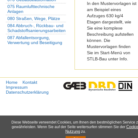
In den Mustervorlagen ist
075 Raumlufttechnische
am Beispiel eines
Anlagen
Aufzuges 630 kg/4
080 Straßen, Wege, Plätze
Etagen dargestellt, wie
084 Abbruch-, Rückbau- und
Sie eine komplexe
Schadstoffsanierungsarbeiten
Beschreibung aufstellen
087 Abfallentsorgung,
können.
Die
Verwertung und Beseitigung
Mustervorlagen finden
Sie im Start-Menü von
STLB-Bau unter Info.
Home
Kontakt
Impressum
Datenschutzerklärung
Diese Webseite verwendet Cookies, um Ihnen den bestmöglichen Service 
Cookie
gewährleisten. Wenn Sie auf der Seite weitersurfen stimmen Sie der
Nutzung
zu.