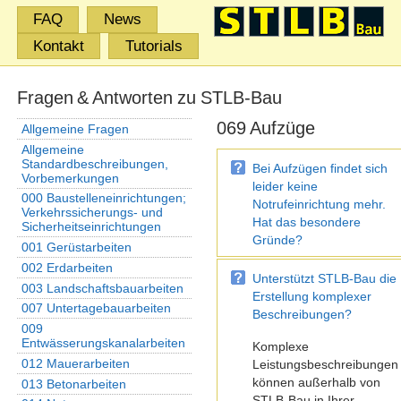
FAQ
News
Kontakt
Tutorials
Fragen & Antworten zu STLB-Bau
069 Aufzüge
Allgemeine Fragen
Allgemeine
Standardbeschreibungen,
Bei Aufzügen findet sich
Vorbemerkungen
leider keine
000 Baustelleneinrichtungen;
Notrufeinrichtung mehr.
Verkehrssicherungs- und
Hat das besondere
Sicherheitseinrichtungen
Gründe?
001 Gerüstarbeiten
002 Erdarbeiten
Unterstützt STLB-Bau die
003 Landschaftsbauarbeiten
Erstellung komplexer
007 Untertagebauarbeiten
Beschreibungen?
009
Entwässerungskanalarbeiten
Komplexe
012 Mauerarbeiten
Leistungsbeschreibungen
können außerhalb von
013 Betonarbeiten
STLB-Bau in Ihrer