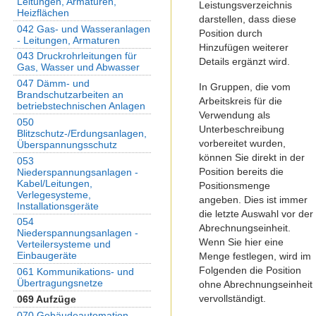
Leitungen, Armaturen,
Leistungsverzeichnis
Heizflächen
darstellen, dass diese
042 Gas- und Wasseranlagen
Position durch
- Leitungen, Armaturen
Hinzufügen weiterer
043 Druckrohrleitungen für
Details ergänzt wird.
Gas, Wasser und Abwasser
047 Dämm- und
In Gruppen, die vom
Brandschutzarbeiten an
Arbeitskreis für die
betriebstechnischen Anlagen
Verwendung als
050
Unterbeschreibung
Blitzschutz-/Erdungsanlagen,
vorbereitet wurden,
Überspannungsschutz
können Sie direkt in der
053
Position bereits die
Niederspannungsanlagen -
Kabel/Leitungen,
Positionsmenge
Verlegesysteme,
angeben.
Dies ist immer
Installationsgeräte
die letzte Auswahl vor der
054
Abrechnungseinheit.
Niederspannungsanlagen -
Wenn Sie hier eine
Verteilersysteme und
Einbaugeräte
Menge festlegen, wird im
Folgenden die Position
061 Kommunikations- und
Übertragungsnetze
ohne Abrechnungseinheit
vervollständigt.
069 Aufzüge
070 Gebäudeautomation