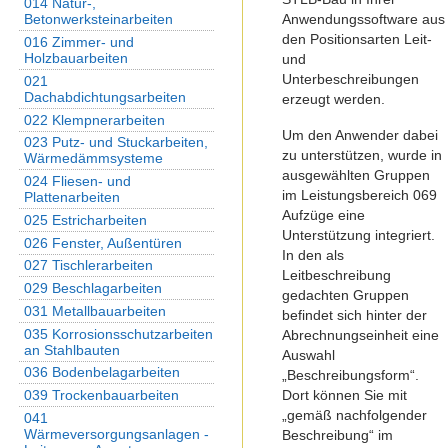
014 Natur-,
Anwendungssoftware aus
Betonwerksteinarbeiten
den Positionsarten Leit-
016 Zimmer- und
Holzbauarbeiten
und
Unterbeschreibungen
021
Dachabdichtungsarbeiten
erzeugt werden.
022 Klempnerarbeiten
Um den Anwender dabei
023 Putz- und Stuckarbeiten,
zu unterstützen, wurde in
Wärmedämmsysteme
ausgewählten Gruppen
024 Fliesen- und
im Leistungsbereich 069
Plattenarbeiten
Aufzüge eine
025 Estricharbeiten
Unterstützung integriert.
026 Fenster, Außentüren
In den als
027 Tischlerarbeiten
Leitbeschreibung
029 Beschlagarbeiten
gedachten Gruppen
031 Metallbauarbeiten
befindet sich hinter der
035 Korrosionsschutzarbeiten
Abrechnungseinheit eine
an Stahlbauten
Auswahl
036 Bodenbelagarbeiten
„Beschreibungsform“.
Dort können Sie mit
039 Trockenbauarbeiten
„gemäß nachfolgender
041
Wärmeversorgungsanlagen -
Beschreibung“ im